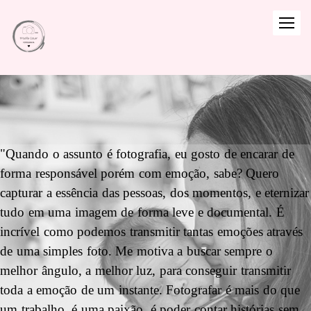
"Quando o assunto é fotografia, eu gosto de encarar de
forma responsável porém com emoção, sabe? Quero
capturar a essência das pessoas, dos momentos, e eternizar
tudo em uma imagem de forma leve e documental. É
incrível como podemos transmitir tantas emoções através
de uma simples foto. Me motiva a buscar sempre o
melhor ângulo, a melhor luz, para conseguir transmitir
toda a emoção de um instante. Fotografar é mais do que
um trabalho, é uma paixão, é poder contar histórias sem