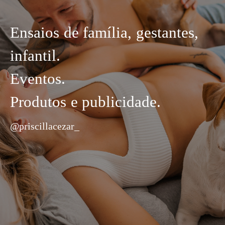
Ensaios de família, gestantes,
infantil.
Eventos.
Produtos e publicidade.
@priscillacezar_